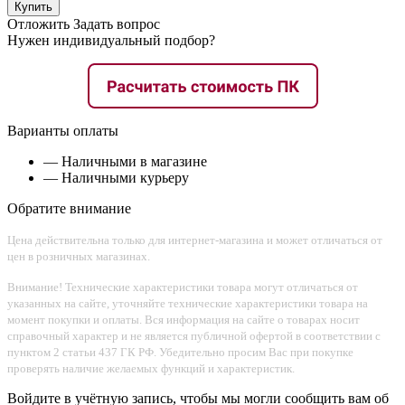
Купить
Отложить
Задать вопрос
Нужен индивидуальный подбор?
Варианты оплаты
— Наличными в магазине
— Наличными курьеру
Обратите внимание
Цена действительна только для интернет-магазина и может отличаться от
цен в розничных магазинах.
Внимание! Технические характеристики товара могут отличаться от
указанных на сайте, уточняйте технические характеристики товара на
момент покупки и оплаты. Вся информация на сайте о товарах носит
справочный характер и не является публичной офертой в соответствии с
пунктом 2 статьи 437 ГК РФ. Убедительно просим Вас при покупке
проверять наличие желаемых функций и характеристик.
Войдите в учётную запись, чтобы мы могли сообщить вам об