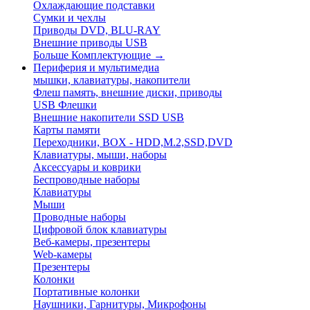
Охлаждающие подставки
Сумки и чехлы
Приводы DVD, BLU-RAY
Внешние приводы USB
Больше Комплектующие
→
Периферия и мультимедиа
мышки, клавиатуры, накопители
Флеш память, внешние диски, приводы
USB Флешки
Внешние накопители SSD USB
Карты памяти
Переходники, BOX - HDD,M.2,SSD,DVD
Клавиатуры, мыши, наборы
Аксессуары и коврики
Беспроводные наборы
Клавиатуры
Мыши
Проводные наборы
Цифровой блок клавиатуры
Веб-камеры, презентеры
Web-камеры
Презентеры
Колонки
Портативные колонки
Наушники, Гарнитуры, Микрофоны