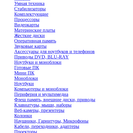
Умная техника
Стабилизаторы
Комплектующие
Процессоры
Видеокарты
Материнские платы
Жесткие диски
Оперативная память
Звуковые карты
Аксессуары для ноутбуков и телефонов
Приводы DVD, BLU-RAY
Ноутбуки и моноблоки
Готовые ПК
Мини ПК
Моноблоки
Ноутбуки
Компьютеры и моноблоки
Периферия и мультимедиа
Флеш память, внешние диски, приводы
Клавиатуры, мыши, наборы
Веб-камеры, презентеры
Колонки
Наушники, Гарнитуры, Микрофоны
Кабели, переходники, адаптеры
Проекторы