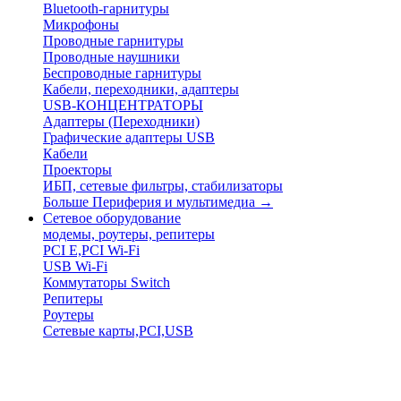
Bluetooth-гарнитуры
Микрофоны
Проводные гарнитуры
Проводные наушники
Беспроводные гарнитуры
Кабели, переходники, адаптеры
USB-КОНЦЕНТРАТОРЫ
Адаптеры (Переходники)
Графические адаптеры USB
Кабели
Проекторы
ИБП, сетевые фильтры, стабилизаторы
Больше Периферия и мультимедиа
→
Сетевое оборудование
модемы, роутеры, репитеры
PCI E,PCI Wi-Fi
USB Wi-Fi
Коммутаторы Switch
Репитеры
Роутеры
Сетевые карты,PCI,USB