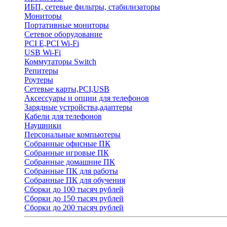
ИБП, сетевые фильтры, стабилизаторы
Мониторы
Портативные мониторы
Сетевое оборудование
PCI E,PCI Wi-Fi
USB Wi-Fi
Коммутаторы Switch
Репитеры
Роутеры
Сетевые карты,PCI,USB
Аксессуары и опции для телефонов
Зарядные устройства,адаптеры
Кабели для телефонов
Наушники
Персональные компьютеры
Собранные офисные ПК
Собранные игровые ПК
Собранные домашние ПК
Собранные ПК для работы
Собранные ПК для обучения
Сборки до 100 тысяч рублей
Сборки до 150 тысяч рублей
Сборки до 200 тысяч рублей