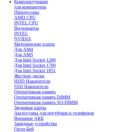
Комплектующие
для компьютера
Процессоры
AMD CPU
INTEL CPU
Видеокарты
INTEL
NVIDIA
Материнские платы
Для AM4
Для AM5
Для Intel Socket 1200
Для Intel Socket 1700
Для Intel Socket 1851
Жесткие диски
HDD Накопители
SSD Накопители
Оперативная память
Оперативная память DIMM
Оперативная память SO-DIMM
Звуковые карты
Аксессуары для ноутбуков и телефонов
Внешние АКБ
Зарядные устройства
Опти-Бей