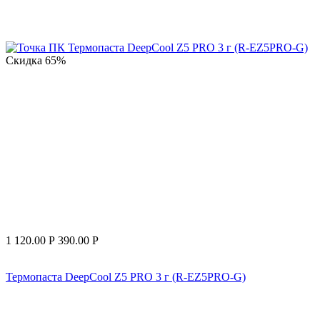
Скидка
65%
1 120.00
Р
390.00
Р
Термопаста DeepCool Z5 PRO 3 г (R-EZ5PRO-G)