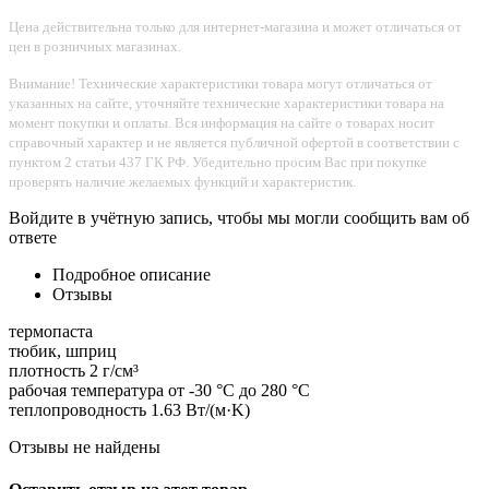
Цена действительна только для интернет-магазина и может отличаться от
цен в розничных магазинах.
Внимание! Технические характеристики товара могут отличаться от
указанных на сайте, уточняйте технические характеристики товара на
момент покупки и оплаты. Вся информация на сайте о товарах носит
справочный характер и не является публичной офертой в соответствии с
пунктом 2 статьи 437 ГК РФ. Убедительно просим Вас при покупке
проверять наличие желаемых функций и характеристик.
Войдите в учётную запись, чтобы мы могли сообщить вам об
ответе
Подробное описание
Отзывы
термопаста
тюбик, шприц
плотность 2 г/см³
рабочая температура от -30 °C до 280 °C
теплопроводность 1.63 Вт/(м·K)
Отзывы не найдены