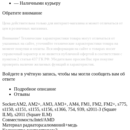
— Наличными курьеру
Обратите внимание
Цена действительна только для интернет-магазина и может отличаться от
цен в розничных магазинах.
Внимание! Технические характеристики товара могут отличаться от
указанных на сайте, уточняйте технические характеристики товара на
момент покупки и оплаты. Вся информация на сайте о товарах носит
справочный характер и не является публичной офертой в соответствии с
пунктом 2 статьи 437 ГК РФ. Убедительно просим Вас при покупке
проверять наличие желаемых функций и характеристик.
Войдите в учётную запись, чтобы мы могли сообщить вам об
ответе
Подробное описание
Отзывы
Socket:AM2, AM2+, AM3, AM3+, AM4, FM1, FM2, FM2+, s775,
s1150, s1151, s1155, s1156, s1366, 754, 939, s2011-3 (Square
ILM), s2011 (Square ILM)
Совместимость:Intel/AMD
Материал радиатора:алюминий+медь