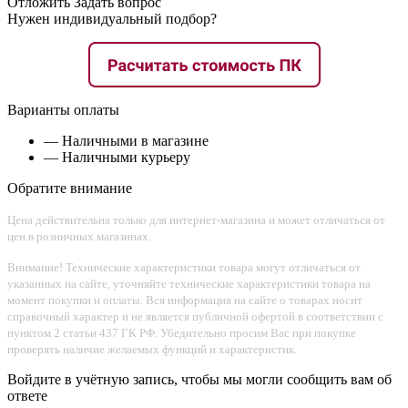
Отложить
Задать вопрос
Нужен индивидуальный подбор?
Варианты оплаты
— Наличными в магазине
— Наличными курьеру
Обратите внимание
Цена действительна только для интернет-магазина и может отличаться от
цен в розничных магазинах.
Внимание! Технические характеристики товара могут отличаться от
указанных на сайте, уточняйте технические характеристики товара на
момент покупки и оплаты. Вся информация на сайте о товарах носит
справочный характер и не является публичной офертой в соответствии с
пунктом 2 статьи 437 ГК РФ. Убедительно просим Вас при покупке
проверять наличие желаемых функций и характеристик.
Войдите в учётную запись, чтобы мы могли сообщить вам об
ответе