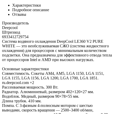
Характеристики
Подробное описание
Отзывы
Производитель
Deepcool
Штрихкод
6933412729754
Система водяного охлаждения DeepCool LE360 V2 PURE
WHITE — это необслуживаемая СЖО (система жидкостного
охлаждения) для процессоров с минимальным количеством
подсветки. Она предназначена для эффективного отвода тепла
от процессоров Intel и AMD при высоких нагрузках.
Основные характеристики
Совместимость. Сокеты AM4, AM5, LGA 1150, LGA 1151,
LGA 1155, LGA 1156, LGA 1200, LGA 1700, LGA 1851.
ru.deepcool.com +2
Рассеиваемая мощность. 300 Вт.
Радиатор. Алюминиевый, размером 402×120×27 мм.
Водоблок. Медный, размером 90×78×55 мм.
Длина трубок. 410 мм.
Помпа. С 3-фазным 4-полюсным мотором с шестью
выводами, скорость вращения — 2500–3400 об/мин,