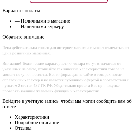
Варианты оплаты
— Наличными в магазине
— Наличными курьеру
Обратите внимание
Цена действительна только для интернет-магазина и может отличаться от
цен в розничных магазинах.
Внимание! Технические характеристики товара могут отличаться от
указанных на сайте, уточняйте технические характеристики товара на
момент покупки и оплаты. Вся информация на сайте о товарах носит
справочный характер и не является публичной офертой в соответствии с
пунктом 2 статьи 437 ГК РФ. Убедительно просим Вас при покупке
проверять наличие желаемых функций и характеристик.
Войдите в учётную запись, чтобы мы могли сообщить вам об
ответе
Характеристики
Подробное описание
Отзывы