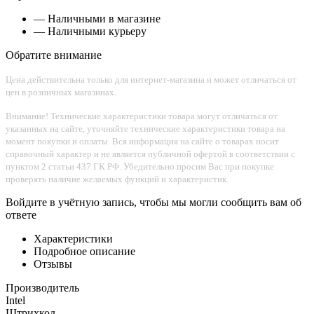
— Наличными в магазине
— Наличными курьеру
Обратите внимание
Цена действительна только для интернет-магазина и может отличаться от
цен в розничных магазинах.
Внимание! Технические характеристики товара могут отличаться от
указанных на сайте, уточняйте технические характеристики товара на
момент покупки и оплаты. Вся информация на сайте о товарах носит
справочный характер и не является публичной офертой в соответствии с
пунктом 2 статьи 437 ГК РФ. Убедительно просим Вас при покупке
проверять наличие желаемых функций и характеристик.
Войдите в учётную запись, чтобы мы могли сообщить вам об
ответе
Характеристики
Подробное описание
Отзывы
Производитель
Intel
Штрихкод