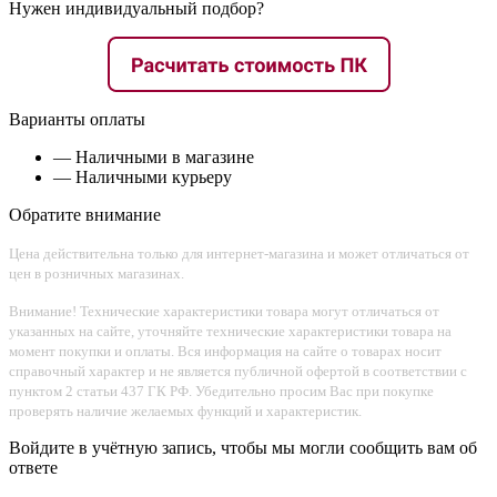
Нужен индивидуальный подбор?
Варианты оплаты
— Наличными в магазине
— Наличными курьеру
Обратите внимание
Цена действительна только для интернет-магазина и может отличаться от
цен в розничных магазинах.
Внимание! Технические характеристики товара могут отличаться от
указанных на сайте, уточняйте технические характеристики товара на
момент покупки и оплаты. Вся информация на сайте о товарах носит
справочный характер и не является публичной офертой в соответствии с
пунктом 2 статьи 437 ГК РФ. Убедительно просим Вас при покупке
проверять наличие желаемых функций и характеристик.
Войдите в учётную запись, чтобы мы могли сообщить вам об
ответе