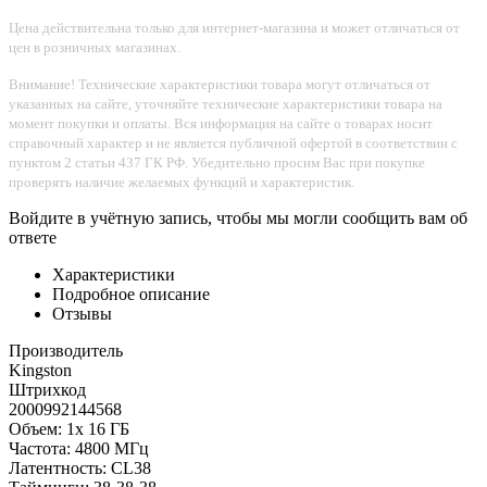
Цена действительна только для интернет-магазина и может отличаться от
цен в розничных магазинах.
Внимание! Технические характеристики товара могут отличаться от
указанных на сайте, уточняйте технические характеристики товара на
момент покупки и оплаты. Вся информация на сайте о товарах носит
справочный характер и не является публичной офертой в соответствии с
пунктом 2 статьи 437 ГК РФ. Убедительно просим Вас при покупке
проверять наличие желаемых функций и характеристик.
Войдите в учётную запись, чтобы мы могли сообщить вам об
ответе
Характеристики
Подробное описание
Отзывы
Производитель
Kingston
Штрихкод
2000992144568
Объем: 1х 16 ГБ
Частота: 4800 МГц
Латентность: CL38