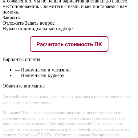
К сожалению, мы не нашли вариантов доставки до вашего
местоположения. Свяжитесь с нами, и мы постараемся вам
помочь.
Закрыть
Отложить
Задать вопрос
Нужен индивидуальный подбор?
Варианты оплаты
— Наличными в магазине
— Наличными курьеру
Обратите внимание
Цена действительна только для интернет-магазина и может отличаться от
цен в розничных магазинах.
Внимание! Технические характеристики товара могут отличаться от
указанных на сайте, уточняйте технические характеристики товара на
момент покупки и оплаты. Вся информация на сайте о товарах носит
справочный характер и не является публичной офертой в соответствии с
пунктом 2 статьи 437 ГК РФ. Убедительно просим Вас при покупке