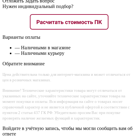
Отложить
Задать вопрос
Нужен индивидуальный подбор?
Варианты оплаты
— Наличными в магазине
— Наличными курьеру
Обратите внимание
Цена действительна только для интернет-магазина и может отличаться от
цен в розничных магазинах.
Внимание! Технические характеристики товара могут отличаться от
указанных на сайте, уточняйте технические характеристики товара на
момент покупки и оплаты. Вся информация на сайте о товарах носит
справочный характер и не является публичной офертой в соответствии с
пунктом 2 статьи 437 ГК РФ. Убедительно просим Вас при покупке
проверять наличие желаемых функций и характеристик.
Войдите в учётную запись, чтобы мы могли сообщить вам об
ответе