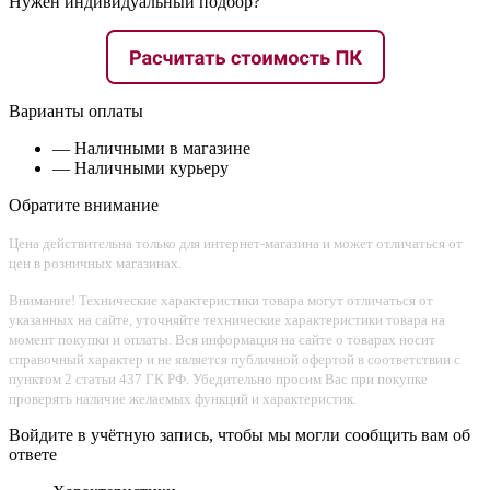
Нужен индивидуальный подбор?
Варианты оплаты
— Наличными в магазине
— Наличными курьеру
Обратите внимание
Цена действительна только для интернет-магазина и может отличаться от
цен в розничных магазинах.
Внимание! Технические характеристики товара могут отличаться от
указанных на сайте, уточняйте технические характеристики товара на
момент покупки и оплаты. Вся информация на сайте о товарах носит
справочный характер и не является публичной офертой в соответствии с
пунктом 2 статьи 437 ГК РФ. Убедительно просим Вас при покупке
проверять наличие желаемых функций и характеристик.
Войдите в учётную запись, чтобы мы могли сообщить вам об
ответе