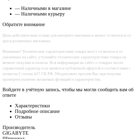
— Наличными в магазине
— Наличными курьеру
Обратите внимание
Цена действительна только для интернет-магазина и может отличаться от
цен в розничных магазинах.
Внимание! Технические характеристики товара могут отличаться от
указанных на сайте, уточняйте технические характеристики товара на
момент покупки и оплаты. Вся информация на сайте о товарах носит
справочный характер и не является публичной офертой в соответствии с
пунктом 2 статьи 437 ГК РФ. Убедительно просим Вас при покупке
проверять наличие желаемых функций и характеристик.
Войдите в учётную запись, чтобы мы могли сообщить вам об
ответе
Характеристики
Подробное описание
Отзывы
Производитель
GIGABYTE
Штрихкод