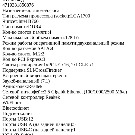
4719331850876
Назначение:для дома/офиса
Тип разъема процессора (socket):LGA1700
Чипсет:Intel B760
Тип памяти:DDR4
Кол-во слотов памяти:4
Максимальный объем памяти:128 Гб
Режим работы оперативной памяти:двухканальный режим
Кол-во разъемов SATA:4
Кол-во слотов M.2:2
Кол-во PCI Express:3
Слоты расширения:1xPCI-E x16, 2хPCI-E x1
Поддержка SLI/CrossFire:нет
Встроенный видеоадаптер:есть
Звук:8-канальный (7.1)
Аудиокодек:Realtek
Сетевой интерфейс:2.5 Gigabit Ethernet (100/1000/2500 Мб/с)
Сетевой контроллер:Realtek
Wi-Fi:нет
Bluetooth:нет
Подсветка:нет
Порты USB:12
Порты USB-A (на задней панели):5
Порты USB-C (на задней панели):1