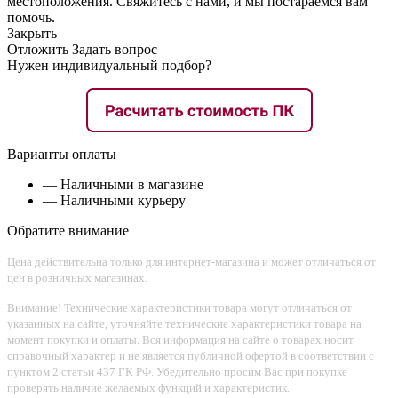
местоположения. Свяжитесь с нами, и мы постараемся вам
помочь.
Закрыть
Отложить
Задать вопрос
Нужен индивидуальный подбор?
Варианты оплаты
— Наличными в магазине
— Наличными курьеру
Обратите внимание
Цена действительна только для интернет-магазина и может отличаться от
цен в розничных магазинах.
Внимание! Технические характеристики товара могут отличаться от
указанных на сайте, уточняйте технические характеристики товара на
момент покупки и оплаты. Вся информация на сайте о товарах носит
справочный характер и не является публичной офертой в соответствии с
пунктом 2 статьи 437 ГК РФ. Убедительно просим Вас при покупке
проверять наличие желаемых функций и характеристик.