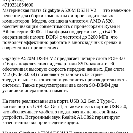
4719331854690
Материнская плата Gigabyte A520M DS3H V2 — это надежное
решение для сборки компактных и производительных
компьютеров. Модель оснащена чипсетом AMD A520,
обеспечивающим совместимость с процессорами Ryzen и
Athlon серии 3000G. Платформа поддерживает до 64 ГБ
оперативной памяти DDR4 с частотой до 3200 МГц, что
позволяет эффективно работать в многозадачных средах и
современных приложениях.
Gigabyte A520M DS3H V2 предлагает четыре слота PCIe 3.0
x16 для подключения видеокарт или SSD-накопителей,
обеспечивая высокую скорость передачи данных. Два слота
M.2 (PCIe 3.0 x4) позволяют установить быстрые
твердотельные накопители и увеличить производительность
системы. Также предусмотрены два слота SO-DIMM для
установки оперативной памяти.
На плате реализованы два порта USB 3.2 Gen 2 Type-C,
восемь портов USB 3.2 Gen 1, а также шесть портов USB 2.0,
что обеспечивает удобство подключения периферийных
устройств. Встроенный звук Realtek ALC892 гарантирует
качественное воспроизведение аудио.