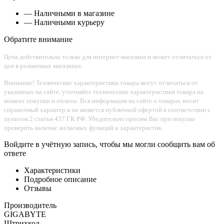
— Наличными в магазине
— Наличными курьеру
Обратите внимание
Цена действительна только для интернет-магазина и может отличаться от
цен в розничных магазинах.
Внимание! Технические характеристики товара могут отличаться от
указанных на сайте, уточняйте технические характеристики товара на
момент покупки и оплаты. Вся информация на сайте о товарах носит
справочный характер и не является публичной офертой в соответствии с
пунктом 2 статьи 437 ГК РФ. Убедительно просим Вас при покупке
проверять наличие желаемых функций и характеристик.
Войдите в учётную запись, чтобы мы могли сообщить вам об
ответе
Характеристики
Подробное описание
Отзывы
Производитель
GIGABYTE
Штрихкод