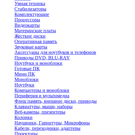
Умная техника
Стабилизаторы
Комплектующие
Процессоры
Видеокарты
Материнские платы
Жесткие диски
Оперативная память
Звуковые карты
Аксессуары для ноутбуков и телефонов
Приводы DVD, BLU-RAY
Ноутбуки и моноблоки
Готовые ПК
Мини ПК
Моноблоки
Ноутбуки
Компьютеры и моноблоки
Периферия и мультимедиа
Флеш память, внешние диски, приводы
Клавиатуры, мыши, наборы
Веб-камеры, презентеры
Колонки
Наушники, Гарнитуры, Микрофоны
Кабели, переходники, адаптеры
Проекторы