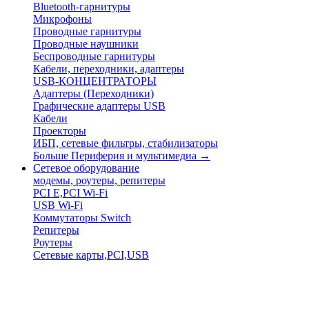
Bluetooth-гарнитуры
Микрофоны
Проводные гарнитуры
Проводные наушники
Беспроводные гарнитуры
Кабели, переходники, адаптеры
USB-КОНЦЕНТРАТОРЫ
Адаптеры (Переходники)
Графические адаптеры USB
Кабели
Проекторы
ИБП, сетевые фильтры, стабилизаторы
Больше Периферия и мультимедиа
→
Сетевое оборудование
модемы, роутеры, репитеры
PCI E,PCI Wi-Fi
USB Wi-Fi
Коммутаторы Switch
Репитеры
Роутеры
Сетевые карты,PCI,USB