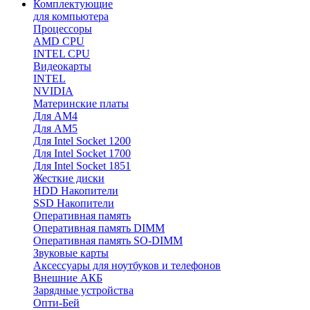
Комплектующие
для компьютера
Процессоры
AMD CPU
INTEL CPU
Видеокарты
INTEL
NVIDIA
Материнские платы
Для AM4
Для AM5
Для Intel Socket 1200
Для Intel Socket 1700
Для Intel Socket 1851
Жесткие диски
HDD Накопители
SSD Накопители
Оперативная память
Оперативная память DIMM
Оперативная память SO-DIMM
Звуковые карты
Аксессуары для ноутбуков и телефонов
Внешние АКБ
Зарядные устройства
Опти-Бей