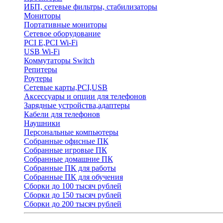
ИБП, сетевые фильтры, стабилизаторы
Мониторы
Портативные мониторы
Сетевое оборудование
PCI E,PCI Wi-Fi
USB Wi-Fi
Коммутаторы Switch
Репитеры
Роутеры
Сетевые карты,PCI,USB
Аксессуары и опции для телефонов
Зарядные устройства,адаптеры
Кабели для телефонов
Наушники
Персональные компьютеры
Собранные офисные ПК
Собранные игровые ПК
Собранные домашние ПК
Собранные ПК для работы
Собранные ПК для обучения
Сборки до 100 тысяч рублей
Сборки до 150 тысяч рублей
Сборки до 200 тысяч рублей