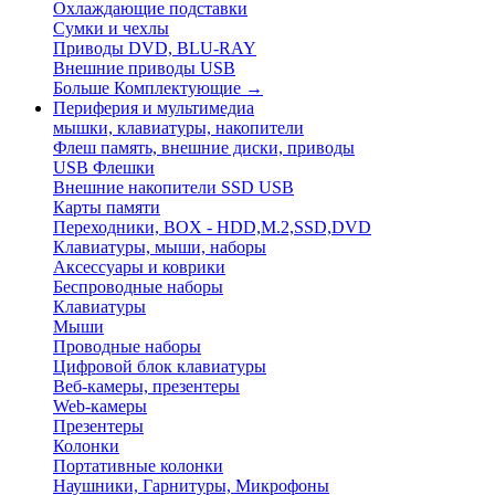
Охлаждающие подставки
Сумки и чехлы
Приводы DVD, BLU-RAY
Внешние приводы USB
Больше Комплектующие
→
Периферия и мультимедиа
мышки, клавиатуры, накопители
Флеш память, внешние диски, приводы
USB Флешки
Внешние накопители SSD USB
Карты памяти
Переходники, BOX - HDD,M.2,SSD,DVD
Клавиатуры, мыши, наборы
Аксессуары и коврики
Беспроводные наборы
Клавиатуры
Мыши
Проводные наборы
Цифровой блок клавиатуры
Веб-камеры, презентеры
Web-камеры
Презентеры
Колонки
Портативные колонки
Наушники, Гарнитуры, Микрофоны