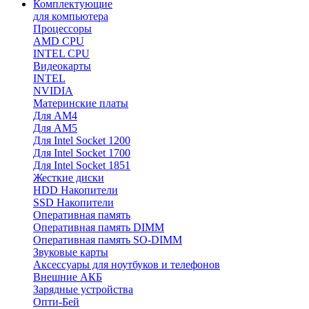
Комплектующие
для компьютера
Процессоры
AMD CPU
INTEL CPU
Видеокарты
INTEL
NVIDIA
Материнские платы
Для AM4
Для AM5
Для Intel Socket 1200
Для Intel Socket 1700
Для Intel Socket 1851
Жесткие диски
HDD Накопители
SSD Накопители
Оперативная память
Оперативная память DIMM
Оперативная память SO-DIMM
Звуковые карты
Аксессуары для ноутбуков и телефонов
Внешние АКБ
Зарядные устройства
Опти-Бей