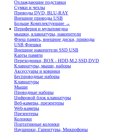
Охлаждающие подставки
Сумки и чехлы
Приводы DVD, BLU-RAY
Внешние приводы USB
Больше Комплектующие
→
Периферия и мультимедиа
мышки, клавиатуры, накопители
Флеш память, внешние диски, приводы
USB Флешки
Внешние накопители SSD USB
Карты памяти
Переходники, BOX - HDD,M.2,SSD,DVD
Клавиатуры, мыши, наборы
Аксессуары и коврики
Беспроводные наборы
Клавиатуры
Мыши
Проводные наборы
Цифровой блок клавиатуры
Веб-камеры, презентеры
Web-камеры
Презентеры
Колонки
Портативные колонки
Наушники, Гарнитуры, Микрофоны