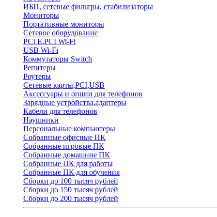
ИБП, сетевые фильтры, стабилизаторы
Мониторы
Портативные мониторы
Сетевое оборудование
PCI E,PCI Wi-Fi
USB Wi-Fi
Коммутаторы Switch
Репитеры
Роутеры
Сетевые карты,PCI,USB
Аксессуары и опции для телефонов
Зарядные устройства,адаптеры
Кабели для телефонов
Наушники
Персональные компьютеры
Собранные офисные ПК
Собранные игровые ПК
Собранные домашние ПК
Собранные ПК для работы
Собранные ПК для обучения
Сборки до 100 тысяч рублей
Сборки до 150 тысяч рублей
Сборки до 200 тысяч рублей