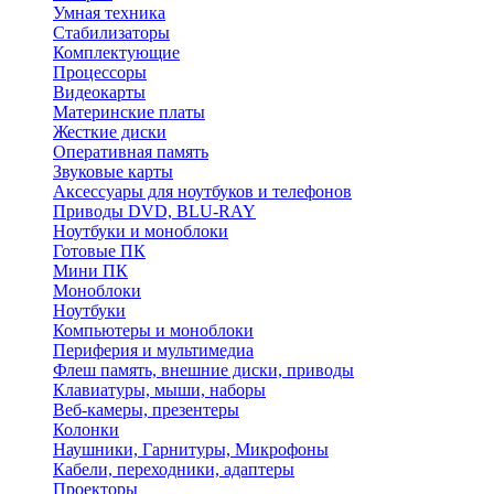
Умная техника
Стабилизаторы
Комплектующие
Процессоры
Видеокарты
Материнские платы
Жесткие диски
Оперативная память
Звуковые карты
Аксессуары для ноутбуков и телефонов
Приводы DVD, BLU-RAY
Ноутбуки и моноблоки
Готовые ПК
Мини ПК
Моноблоки
Ноутбуки
Компьютеры и моноблоки
Периферия и мультимедиа
Флеш память, внешние диски, приводы
Клавиатуры, мыши, наборы
Веб-камеры, презентеры
Колонки
Наушники, Гарнитуры, Микрофоны
Кабели, переходники, адаптеры
Проекторы