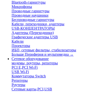
Bluetooth-гарнитуры
Микрофоны
Проводные гарнитуры
Проводные наушники
Беспроводные гарнитуры
Кабели, переходники, адаптеры
USB-КОНЦЕНТРАТОРЫ
Адаптеры (Переходники)
Графические адаптеры USB
Кабели
Проекторы
ИБП, сетевые фильтры, стабилизаторы
Больше Периферия и мультимедиа
→
Сетевое оборудование
модемы, роутеры, репитеры
PCI E,PCI Wi-Fi
USB Wi-Fi
Коммутаторы Switch
Репитеры
Роутеры
Сетевые карты,PCI,USB