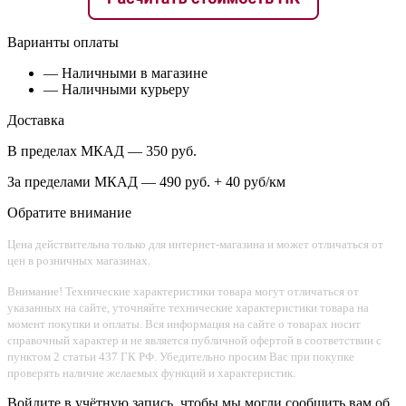
Варианты оплаты
— Наличными в магазине
— Наличными курьеру
Доставка
В пределах МКАД — 350 руб.
За пределами МКАД — 490 руб. + 40 руб/км
Обратите внимание
Цена действительна только для интернет-магазина и может отличаться от
цен в розничных магазинах.
Внимание! Технические характеристики товара могут отличаться от
указанных на сайте, уточняйте технические характеристики товара на
момент покупки и оплаты. Вся информация на сайте о товарах носит
справочный характер и не является публичной офертой в соответствии с
пунктом 2 статьи 437 ГК РФ. Убедительно просим Вас при покупке
проверять наличие желаемых функций и характеристик.
Войдите в учётную запись, чтобы мы могли сообщить вам об