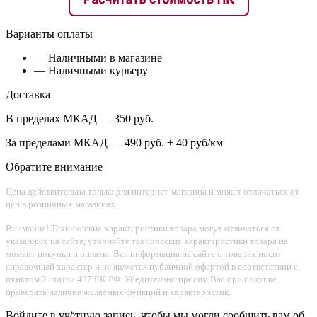
Варианты оплаты
— Наличными в магазине
— Наличными курьеру
Доставка
В пределах МКАД — 350 руб.
За пределами МКАД — 490 руб. + 40 руб/км
Обратите внимание
Цена действительна только для интернет-магазина и может отличаться от
цен в розничных магазинах.
Внимание! Технические характеристики товара могут отличаться от
указанных на сайте, уточняйте технические характеристики товара на
момент покупки и оплаты. Вся информация на сайте о товарах носит
справочный характер и не является публичной офертой в соответствии с
пунктом 2 статьи 437 ГК РФ. Убедительно просим Вас при покупке
проверять наличие желаемых функций и характеристик.
Войдите в учётную запись, чтобы мы могли сообщить вам об