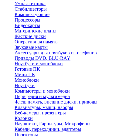
Умная техника
Стабилизаторы
Комплектующие
Процессоры
Видеокарты
Материнские платы
Жесткие диски
Оперативная память
Звуковые карты
Аксессуары для ноутбуков и телефонов
Приводы DVD, BLU-RAY
Ноутбуки и моноблоки
Готовые ПК
Мини ПК
Моноблоки
Ноутбуки
Компьютеры и моноблоки
Периферия и мультимедиа
Флеш память, внешние диски, приводы
Клавиатуры, мыши, наборы
Веб-камеры, презентеры
Колонки
Наушники, Гарнитуры, Микрофоны
Кабели, переходники, адаптеры
Проекторы