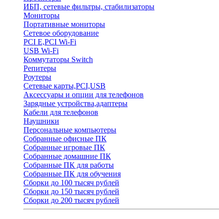
ИБП, сетевые фильтры, стабилизаторы
Мониторы
Портативные мониторы
Сетевое оборудование
PCI E,PCI Wi-Fi
USB Wi-Fi
Коммутаторы Switch
Репитеры
Роутеры
Сетевые карты,PCI,USB
Аксессуары и опции для телефонов
Зарядные устройства,адаптеры
Кабели для телефонов
Наушники
Персональные компьютеры
Собранные офисные ПК
Собранные игровые ПК
Собранные домашние ПК
Собранные ПК для работы
Собранные ПК для обучения
Сборки до 100 тысяч рублей
Сборки до 150 тысяч рублей
Сборки до 200 тысяч рублей