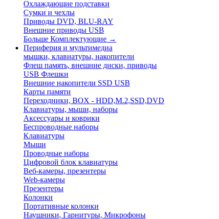
Охлаждающие подставки
Сумки и чехлы
Приводы DVD, BLU-RAY
Внешние приводы USB
Больше Комплектующие
→
Периферия и мультимедиа
мышки, клавиатуры, накопители
Флеш память, внешние диски, приводы
USB Флешки
Внешние накопители SSD USB
Карты памяти
Переходники, BOX - HDD,M.2,SSD,DVD
Клавиатуры, мыши, наборы
Аксессуары и коврики
Беспроводные наборы
Клавиатуры
Мыши
Проводные наборы
Цифровой блок клавиатуры
Веб-камеры, презентеры
Web-камеры
Презентеры
Колонки
Портативные колонки
Наушники, Гарнитуры, Микрофоны