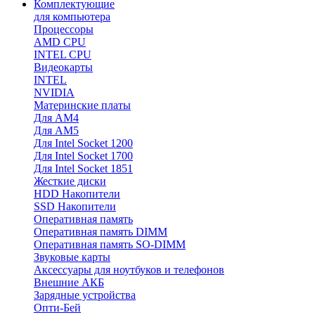
Комплектующие
для компьютера
Процессоры
AMD CPU
INTEL CPU
Видеокарты
INTEL
NVIDIA
Материнские платы
Для AM4
Для AM5
Для Intel Socket 1200
Для Intel Socket 1700
Для Intel Socket 1851
Жесткие диски
HDD Накопители
SSD Накопители
Оперативная память
Оперативная память DIMM
Оперативная память SO-DIMM
Звуковые карты
Аксессуары для ноутбуков и телефонов
Внешние АКБ
Зарядные устройства
Опти-Бей