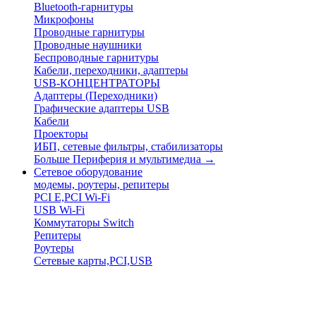
Bluetooth-гарнитуры
Микрофоны
Проводные гарнитуры
Проводные наушники
Беспроводные гарнитуры
Кабели, переходники, адаптеры
USB-КОНЦЕНТРАТОРЫ
Адаптеры (Переходники)
Графические адаптеры USB
Кабели
Проекторы
ИБП, сетевые фильтры, стабилизаторы
Больше Периферия и мультимедиа
→
Сетевое оборудование
модемы, роутеры, репитеры
PCI E,PCI Wi-Fi
USB Wi-Fi
Коммутаторы Switch
Репитеры
Роутеры
Сетевые карты,PCI,USB