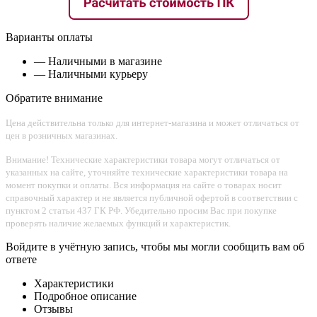
Варианты оплаты
— Наличными в магазине
— Наличными курьеру
Обратите внимание
Цена действительна только для интернет-магазина и может отличаться от
цен в розничных магазинах.
Внимание! Технические характеристики товара могут отличаться от
указанных на сайте, уточняйте технические характеристики товара на
момент покупки и оплаты. Вся информация на сайте о товарах носит
справочный характер и не является публичной офертой в соответствии с
пунктом 2 статьи 437 ГК РФ. Убедительно просим Вас при покупке
проверять наличие желаемых функций и характеристик.
Войдите в учётную запись, чтобы мы могли сообщить вам об
ответе
Характеристики
Подробное описание
Отзывы