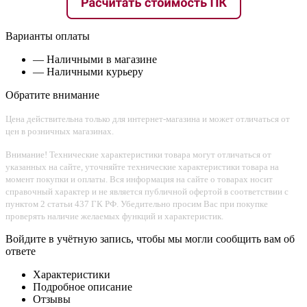
Варианты оплаты
— Наличными в магазине
— Наличными курьеру
Обратите внимание
Цена действительна только для интернет-магазина и может отличаться от
цен в розничных магазинах.
Внимание! Технические характеристики товара могут отличаться от
указанных на сайте, уточняйте технические характеристики товара на
момент покупки и оплаты. Вся информация на сайте о товарах носит
справочный характер и не является публичной офертой в соответствии с
пунктом 2 статьи 437 ГК РФ. Убедительно просим Вас при покупке
проверять наличие желаемых функций и характеристик.
Войдите в учётную запись, чтобы мы могли сообщить вам об
ответе
Характеристики
Подробное описание
Отзывы