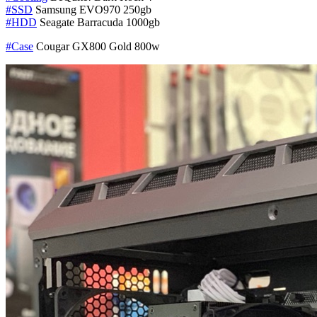
#SSD
Samsung EVO970 250gb
#HDD
Seagate Barracuda 1000gb
#Case
Cougar GX800 Gold 800w