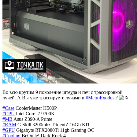
Во всю крутим 9 поколение штеуда и печ с трассировкой
лучей. А Вы уже трассируете лучами в
#MetroExodus
?
#Case
CoolerMaster H500P
#CPU
Intel Core i7 9700K
#MB
Asus Z390-A Prime
#RAM
G.Skill 3200mhz TridentZ 16Gb KIT
#GPU
Gigabyte RTX2080Ti 11gb Gaming OC
#Cooling
BeQuite! Dark Rock 4