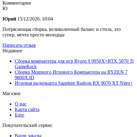
Комментарии
Ю
Юрий
15/12/2020, 10:04
Потрясающая сборка, великолепный баланс и стиль, это
супер, мечта просто молодцы
Написать отзыв
Недавнее
Сборка компьютера для игр Ryzen 9 9950X+RTX 5070 Ti
GameRock
Сборка Мощного Игрового Компьютера на RYZEN 7
9800X3D
Игровая видеокарта Sapphire Radeon RX 9070 XT Nitro+
Магазин
О нас
Карта сайта
Блог
Покупательский сервис
Ваши заказы