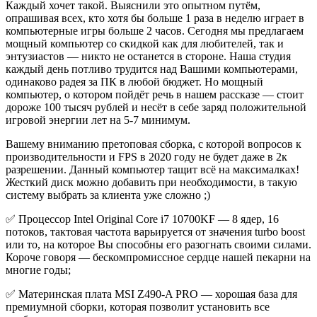
Каждый хочет такой. Выяснили это опытном путём,
опрашивая всех, кто хотя бы больше 1 раза в неделю играет в
компьютерные игры больше 2 часов. Сегодня мы предлагаем
мощный компьютер со скидкой как для любителей, так и
энтузиастов — никто не останется в стороне. Наша студия
каждый день потливо трудится над Вашими компьютерами,
одинаково радея за ПК в любой бюджет. Но мощный
компьютер, о котором пойдёт речь в нашем рассказе — стоит
дороже 100 тысяч рублей и несёт в себе заряд положительной
игровой энергии лет на 5-7 минимум.
Вашему вниманию претоповая сборка, с которой вопросов к
производительности и FPS в 2020 году не будет даже в 2к
разрешении. Данный компьютер тащит всё на максималках!
Жесткий диск можно добавить при необходимости, в такую
систему выбрать за клиента уже сложно ;)
✅ Процессор Intel Original Core i7 10700KF — 8 ядер, 16
потоков, тактовая частота варьируется от значения turbo boost
или то, на которое Вы способны его разогнать своими силами.
Короче говоря — бескомпромиссное сердце нашей пекарни на
многие годы;
✅ Материнская плата MSI Z490-A PRO — хорошая база для
премиумной сборки, которая позволит установить все