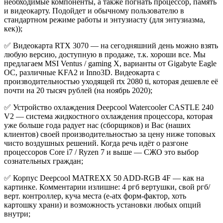
необходимые компоненты, а также погнать процессор, память
и видеокарту. Подойдет и обычному пользователю в
стандартном режиме работы и энтузиасту (для энтузиазма,
кек));
✅ Видеокарта RTX 3070 — на сегодняшний день можно взять
любую версию, доступную в продаже, т.к. хороши все. Мы
предлагаем MSI Ventus / gaming X, варианты от Gigabyte Eagle
OC, различные KFA2 и Inno3D. Видеокарта с
производительностью уходящей rtx 2080 ti, которая дешевле её
почти на 20 тысяч рублей (на ноябрь 2020);
✅ Устройство охлаждения Deepcool Watercooler CASTLE 240
V2 — система жидкостного охлаждения процессора, которая
уже больше года радует нас (сборщиков) и Вас (наших
клиентов) своей производительностью за цену ниже топовых
чисто воздушных решений. Когда речь идёт о разгоне
процессоров Core i7 / Ryzen 7 и выше — СЖО это выбор
сознательных граждан;
✅ Корпус Deepcool MATREXX 50 ADD-RGB 4F — как на
картинке. Комментарии излишне: 4 ргб вертушки, свой ргб/
верт. контроллер, куча места (e-atx форм-фактор, хоть
картошку храни) и возможность установки любых опций
внутри;