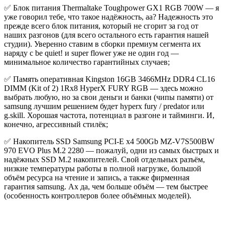
✅ Блок питания Thermaltake Toughpower GX1 RGB 700W — я
уже говорил тебе, что такое надёжность, аа? Надежность это
прежде всего блок питания, который не сгорит за год от
наших разгонов (для всего остального есть гарантия нашей
студии). Уверенно ставим в сборки премиум сегмента их
наряду с be quiet! и super flower уже не один год —
минимальное количество гарантийных случаев;
✅ Память оперативная Kingston 16GB 3466MHz DDR4 CL16
DIMM (Kit of 2) 1Rx8 HyperX FURY RGB — здесь можно
выбрать любую, но за свои деньги и банки (чипы памяти) от
samsung лучшим решением будет hyperx fury / predator или
g.skill. Хорошая частота, потенциал в разгоне и тайминги. И,
конечно, агрессивный стилёк;
✅ Накопитель SSD Samsung PCI-E x4 500Gb MZ-V7S500BW
970 EVO Plus M.2 2280 — пожалуй, одни из самых быстрых и
надёжных SSD M.2 накопителей. Свой отдельных разъём,
низкие температуры работы в полной нагрузке, большой
объём ресурса на чтение и запись, а также фирменная
гарантия samsung. Ах да, чем больше объём — тем быстрее
(особенность контроллеров более объёмных моделей).