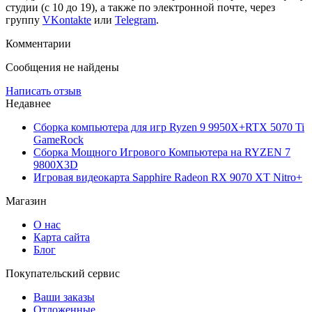
студии (с 10 до 19), а также по электронной почте, через
группу
VKontakte
или
Telegram
.
Комментарии
Сообщения не найдены
Написать отзыв
Недавнее
Сборка компьютера для игр Ryzen 9 9950X+RTX 5070 Ti
GameRock
Сборка Мощного Игрового Компьютера на RYZEN 7
9800X3D
Игровая видеокарта Sapphire Radeon RX 9070 XT Nitro+
Магазин
О нас
Карта сайта
Блог
Покупательский сервис
Ваши заказы
Отложенные