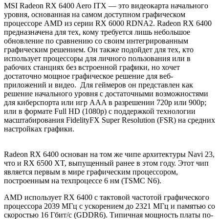
MSI Radeon RX 6400 Aero ITX — это видеокарта начального
уровня, основанная на самом доступном графическом
процессоре AMD из серии RX 6000 RDNA2. Radeon RX 6400
предназначена для тех, кому требуется лишь небольшое
обновление по сравнению со своим интегрированным
графическим решением. Он также подойдет для тех, кто
использует процессоры для личного пользования или в
рабочих станциях без встроенной графики, но хочет
достаточно мощное графическое решение для веб-
приложений и видео. Для геймеров он представлен как
решение начального уровня с достаточными возможностями
для киберспорта или игр AAA в разрешении 720p или 900p;
или в формате Full HD (1080p) с поддержкой технологии
масштабирования FidelityFX Super Resolution (FSR) на средних
настройках графики.
Radeon RX 6400 основан на том же чипе архитектуры Navi 23,
что и RX 6500 XT, выпущенный ранее в этом году. Этот чип
является первым в мире графическим процессором,
построенным на техпроцессе 6 нм (TSMC N6).
AMD использует RX 6400 с тактовой частотой графического
процессора 2039 МГц с ускорением до 2321 МГц и памятью со
скоростью 16 Гбит/с (GDDR6). Типичная мощность платы по-