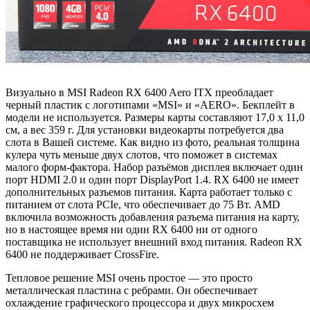
Визуально в MSI Radeon RX 6400 Aero ITX преобладает
черный пластик с логотипами «MSI» и «AERO». Бекплейт в
модели не используется. Размеры карты составляют 17,0 х 11,0
см, а вес 359 г. Для установки видеокарты потребуется два
слота в Вашей системе. Как видно из фото, реальная толщина
кулера чуть меньше двух слотов, что поможет в системах
малого форм-фактора. Набор разъёмов дисплея включает один
порт HDMI 2.0 и один порт DisplayPort 1.4. RX 6400 не имеет
дополнительных разъемов питания. Карта работает только с
питанием от слота PCIe, что обеспечивает до 75 Вт. AMD
включила возможность добавления разъема питания на карту,
но в настоящее время ни один RX 6400 ни от одного
поставщика не использует внешний вход питания. Radeon RX
6400 не поддерживает CrossFire.
Тепловое решение MSI очень простое — это просто
металлическая пластина с ребрами. Он обеспечивает
охлаждение графического процессора и двух микросхем