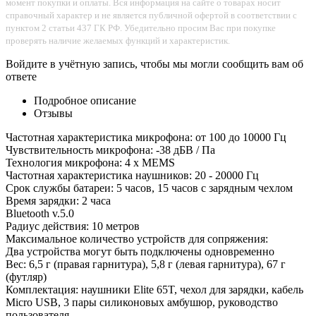
момент покупки и оплаты. Вся информация на сайте о товарах носит
справочный характер и не является публичной офертой в соответствии с
пунктом 2 статьи 437 ГК РФ. Убедительно просим Вас при покупке
проверять наличие желаемых функций и характеристик.
Войдите в учётную запись, чтобы мы могли сообщить вам об
ответе
Подробное описание
Отзывы
Частотная характеристика микрофона: от 100 до 10000 Гц
Чувствительность микрофона: -38 дБВ / Па
Технология микрофона: 4 х MEMS
Частотная характеристика наушников: 20 - 20000 Гц
Срок службы батареи: 5 часов, 15 часов с зарядным чехлом
Время зарядки: 2 часа
Bluetooth v.5.0
Радиус действия: 10 метров
Максимальное количество устройств для сопряжения:
Два устройства могут быть подключены одновременно
Вес: 6,5 г (правая гарнитура), 5,8 г (левая гарнитура), 67 г
(футляр)
Комплектация: наушники Elite 65T, чехол для зарядки, кабель
Micro USB, 3 пары силиконовых амбушюр, руководство
пользователя