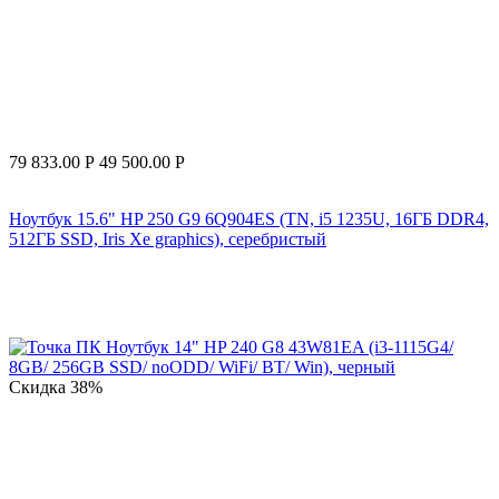
79 833.00
Р
49 500.00
Р
Ноутбук 15.6" HP 250 G9 6Q904ES (TN, i5 1235U, 16ГБ DDR4,
512ГБ SSD, Iris Xe graphics), серебристый
Скидка
38%