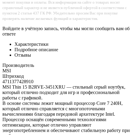
момент покупки и оплаты. Вся информация на сайте о товарах носит
справочный характер и не является публичной офертой в соответствии с
пунктом 2 статьи 437 ГК РФ. Убедительно просим Вас при покупке
проверять наличие желаемых функций и характеристик.
Войдите в учётную запись, чтобы мы могли сообщить вам об
ответе
Характеристики
Подробное описание
Отзывы
Производитель
MSI
Штрихкод
4711377428910
MSI Thin 15 B2RVE-3451XRU — стильный серый ноутбук,
который отлично подходит для игр и профессиональной
работы с графикой.
В основе системы лежит мощный процессор Core 7 240H,
который отлично справляется с многопоточными
вычислениями благодаря передовой архитектуре Intel.
Процессор оснащён современными технологиями
оптимизации, которые отлично управляют
энергопотреблением и обеспечивают стабильную работу при