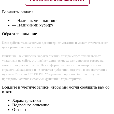
Варианты оплаты
— Наличными в магазине
— Наличными курьеру
Обратите внимание
Цена действительна только для интернет-магазина и может отличаться от
цен в розничных магазинах.
Внимание! Технические характеристики товара могут отличаться от
указанных на сайте, уточняйте технические характеристики товара на
момент покупки и оплаты. Вся информация на сайте о товарах носит
справочный характер и не является публичной офертой в соответствии с
пунктом 2 статьи 437 ГК РФ. Убедительно просим Вас при покупке
проверять наличие желаемых функций и характеристик.
Войдите в учётную запись, чтобы мы могли сообщить вам об
ответе
Характеристики
Подробное описание
Отзывы