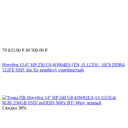
79 833.00
Р
49 500.00
Р
Ноутбук 15.6" HP 250 G9 6Q904ES (TN, i5 1235U, 16ГБ DDR4,
512ГБ SSD, Iris Xe graphics), серебристый
Скидка
38%