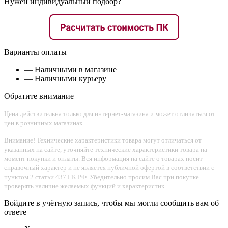
Нужен индивидуальный подбор?
Варианты оплаты
— Наличными в магазине
— Наличными курьеру
Обратите внимание
Цена действительна только для интернет-магазина и может отличаться от
цен в розничных магазинах.
Внимание! Технические характеристики товара могут отличаться от
указанных на сайте, уточняйте технические характеристики товара на
момент покупки и оплаты. Вся информация на сайте о товарах носит
справочный характер и не является публичной офертой в соответствии с
пунктом 2 статьи 437 ГК РФ. Убедительно просим Вас при покупке
проверять наличие желаемых функций и характеристик.
Войдите в учётную запись, чтобы мы могли сообщить вам об
ответе