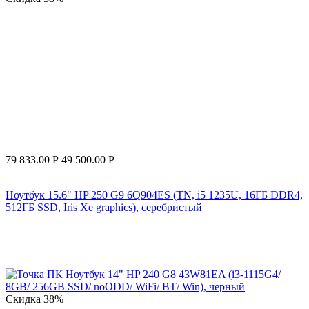
79 833.00
Р
49 500.00
Р
Ноутбук 15.6" HP 250 G9 6Q904ES (TN, i5 1235U, 16ГБ DDR4,
512ГБ SSD, Iris Xe graphics), серебристый
Скидка
38%